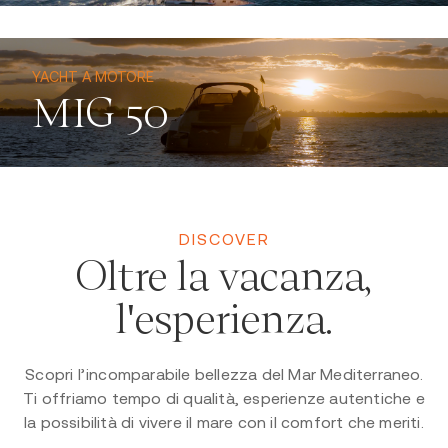
Confortevole
YACHT A MOTORE
MIG 50
Accogliente
Performante
SCOPRI DI PIÙ
Coinvolgente
DISCOVER
Oltre la vacanza,
Immersivo
l'esperienza.
SCOPRI DI PIÙ
Scopri l’incomparabile bellezza del Mar Mediterraneo.
Ti offriamo tempo di qualità, esperienze autentiche e
la possibilità di vivere il mare con il comfort che meriti.