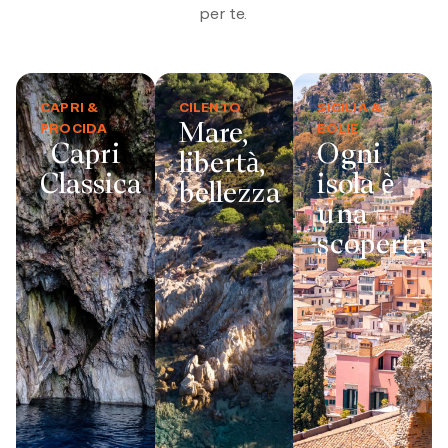
per te.
CAPRI &
CILENTO
SICILIA &
Mare,
PROCIDA
EOLIE
Capri
Ogni
libertà,
Classica
isola è
bellezza
una
scoperta