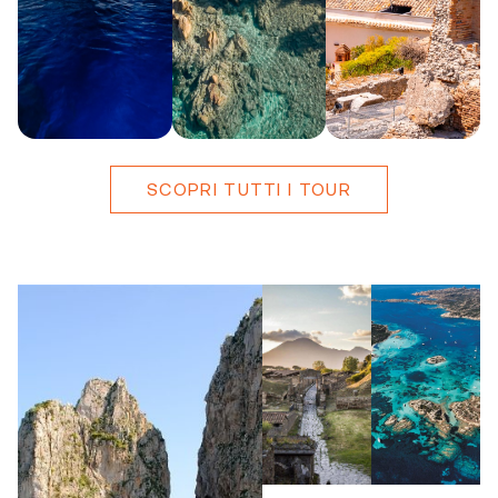
DURATA
MAX
PARTENZA
DURATA
MAX
PARTENZA
DURATA
MAX
PARTENZA
OSPITI
OSPITI
OSPITI
3
Da
7
Da
14
Da
11
11
9
giorni
Salerno
giorni
Salerno
giorni
Salerno
SCOPRI TUTTI I TOUR