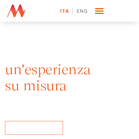
ITA
ENG
CHARTER YACHT A SALERNO
Più di un
viaggio,
un'esperienza
su misura
Che tu scelga il piacere del relax o la
potenza della performance.
PRENOTA ORA