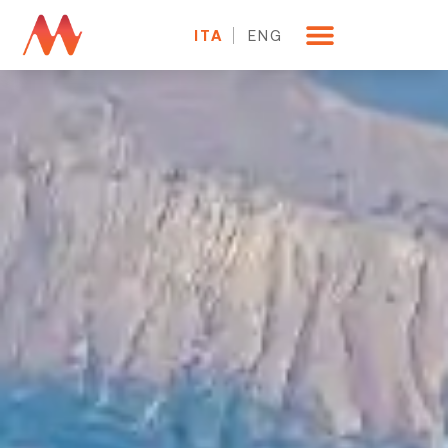
ITA
ENG