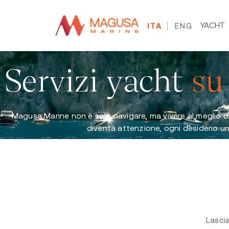
YACHT
ITA
ENG
Servizi yacht
su
Magusa Marine non è solo navigare, ma vivere al meglio
diventa attenzione, ogni desiderio un 
Lascia