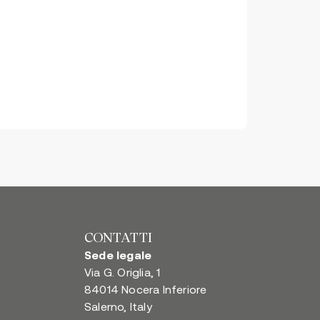
CONTATTI
Sede legale
Via G. Origlia, 1
84014 Nocera Inferiore
Salerno, Italy