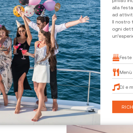
privati i
alla fest
ad attivi
Il nostro
ogni dett
un’esperie
Feste
Menù 
DJ e m
RICH