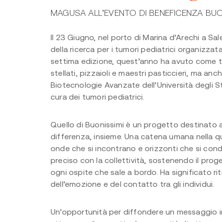
MAGUSA ALL’EVENTO DI BENEFICENZA BUO
Il 23
Giugno
, nel porto di Marina d’Arechi a Sal
della ricerca per i tumori pediatrici organizz
settima edizione, quest’anno ha avuto come te
stellati, pizzaioli e maestri pasticcieri, ma anc
Biotecnologie Avanzate dell’Università degli Stu
cura dei tumori pediatrici.
Quello di Buonissimi
è un progetto destinato a 
differenza, insieme. Una catena umana nella qua
onde che si incontrano e orizzonti che si cond
preciso con la collettività, sostenendo il prog
ogni ospite che sale a bordo. Ha significato rit
dell’emozione e del contatto tra gli individui.
Un’opportunità per diffondere un messaggio impo