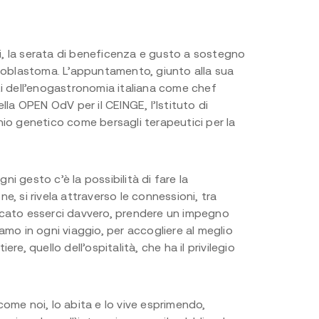
i
, la serata di beneficenza e gusto a sostegno
oblastoma. L’appuntamento, giunto alla sua
i dell’enogastronomia italiana come chef
 della OPEN
OdV
per il CEINGE, l’Istituto di
chio genetico come bersagli terapeutici per la
i gesto c’è la possibilità di fare la
e, si rivela attraverso le connessioni, tra
ficato esserci davvero, prendere un impegno
amo in ogni viaggio, per accogliere al meglio
e, quello dell’ospitalità, che ha il privilegio
come noi, lo abita e lo vive esprimendo,