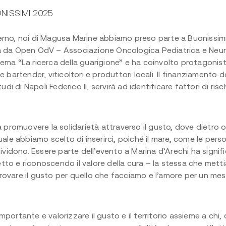
NISSIMI 2025
erno, noi di
Magusa
Marine abbiamo preso parte a
Buonissim
ata da Open
OdV
– Associazione Oncologica Pediatrica e Neur
ma “La ricerca della guarigione” e ha coinvolto protagonist
he bartender, viticoltori e produttori locali. Il finanziamento
di di Napoli Federico II, servirà
ad
identificare fattori di ris
promuovere la solidarietà attraverso il gusto, dove dietro ogn
le abbiamo scelto di inserirci, poiché il mare, come le person
ividono. Essere parte dell’evento a Marina d’Arechi ha signi
etto e riconoscendo il valore della cura – la stessa che metti
rovare il gusto per quello che facciamo e l’amore per un mestier
rtante e valorizzare il gusto e il territorio assieme a chi, 