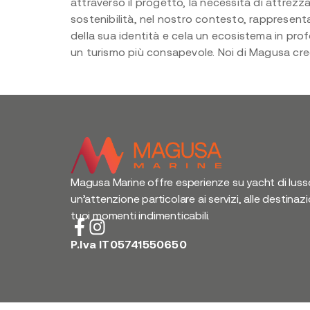
attraverso il progetto, la necessità di attrezz
sostenibilità, nel nostro contesto, rappresenta
della sua identità e cela un ecosistema in profo
un turismo più consapevole. Noi di
Magusa
cre
Magusa Marine offre esperienze su yacht di luss
un’attenzione particolare ai servizi, alle destinazi
tuoi momenti indimenticabili.
P.Iva IT05741550650