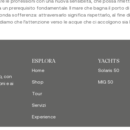
are le professioni con una
nuova sensibilità, che possa riflett
 un prerequisito fondamentale. Il mare che bagna il porto di 
nda sofferenza: attraversarlo significa rispettarlo, al fine d
diamo che l’attenzione verso le acque che ci accolgono sia la
ESPLORA
YACHTS
Home
Solaris 50
o, con
Shop
MIG 50
oni e ai
Tour
Servizi
Experience
Tailored