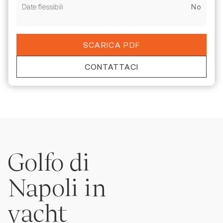
Date flessibili
No
SCARICA PDF
CONTATTACI
Dati del viaggio
Yacht scelto
Golfo di
Data partenza
Napoli in
yacht
Data arrivo