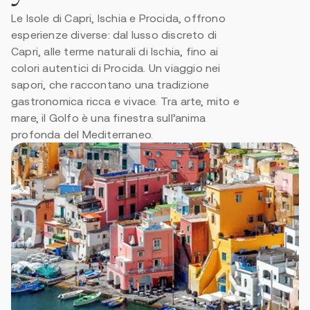
Le Isole di Capri, Ischia e Procida, offrono
N. passeggeri
esperienze diverse: dal lusso discreto di
Capri, alle terme naturali di Ischia, fino ai
colori autentici di Procida. Un viaggio nei
Itineario personalizzato
Dati del richiedente
sapori, che raccontano una tradizione
gastronomica ricca e vivace. Tra arte, mito e
Nome
mare, il Golfo è una finestra sull’anima
profonda del Mediterraneo.
Cognome
*
Email
*
Numero di telefono
*