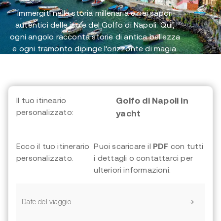
Immergiti nella storia millenaria e nei sapori
autentici delle isole del Golfo di Napoli. Qui,
ogni angolo racconta storie di antica bellezza
e ogni tramonto dipinge l’orizzonte di magia.
Il tuo itineario
Golfo di Napoli in
personalizzato:
yacht
Ecco il tuo itinerario
Puoi scaricare il
PDF
con tutti
personalizzato.
i dettagli o contattarci per
ulteriori informazioni.
Date del viaggio
→