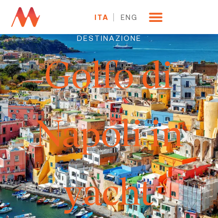
ITA
ENG
DESTINAZIONE
Golfo di
Napoli in
yacht