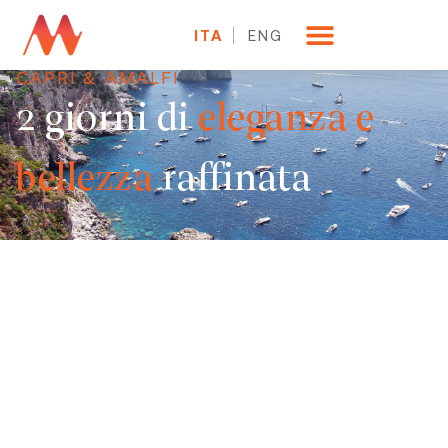
ITA
ENG
CAPRI & AMALFI
2 giorni di
eleganza e
bellezza
raffinata