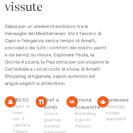
vissute
Salpa per un weekend esclusivo tra le
meraviglie del Mediterraneo. Vivi il fascino di
Capri e l’eleganza senza tempo di Amalfi,
coccolato da tutti i comfort del nostro yacht
e da servizi su misura. Esplorare l’Isola, la
Grotta Azzurra, la Piazzetta per poi scoprire la
Cattedrale e i vicoli ricchi di storia di Amalfi.
Shopping artigianale, sapori autentici ed
angoli segreti vi attendono.
MIG 50
Chef a
Attività
Benessere
Yacht di
Massaggi
Bordo
Acquatiche
lusso
e yoga
Cucina
Snorkeling
con 3
disponibili
gourmet
e giochi
cabine e
e pranzi
d’acqua
2 bagni
tradizionali