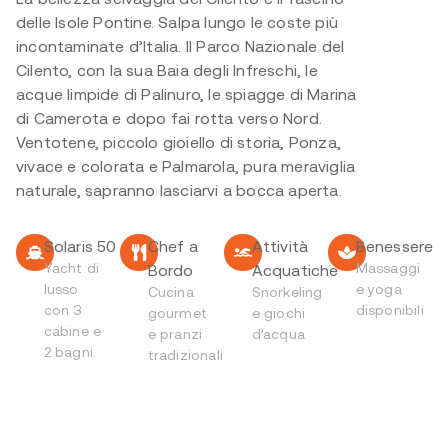
delle Isole Pontine. Salpa lungo le coste più
incontaminate d’Italia. Il Parco Nazionale del
Cilento, con la sua Baia degli Infreschi, le
acque limpide di Palinuro, le spiagge di Marina
di Camerota e dopo fai rotta verso Nord.
Ventotene, piccolo gioiello di storia, Ponza,
vivace e colorata e Palmarola, pura meraviglia
naturale, sapranno lasciarvi a bocca aperta.
Solaris 50
Chef a
Attività
Benessere
Yacht di
Massaggi
Bordo
Acquatiche
lusso
e yoga
Cucina
Snorkeling
con 3
disponibili
gourmet
e giochi
cabine e
e pranzi
d’acqua
2 bagni.
tradizionali