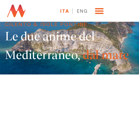
ITA
ENG
CILENTO & ISOLE PONTINE
Le due anime del
Mediterraneo,
dal mare