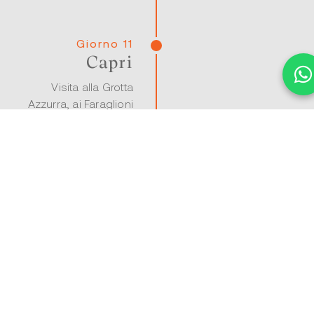
Giorno 11
Capri
Visita alla Grotta
Azzurra, ai Faraglioni
e Villa Jovis.
Giorno 12
Capri –
Nerano –
Amalfi
Sosta alla Baia di
Ieranto. Navigazione
verso Amalfi.