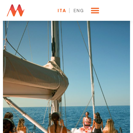
ITA
ENG