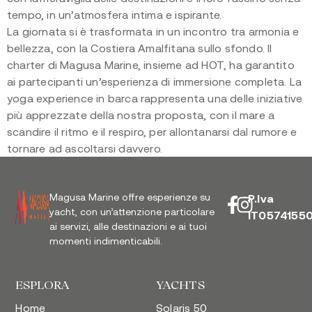
tempo, in un’atmosfera intima e ispirante.
La giornata si è trasformata in un incontro tra armonia e
bellezza, con la Costiera Amalfitana sullo sfondo. Il
charter di Magusa Marine, insieme ad HOT, ha garantito
ai partecipanti un’esperienza di immersione completa. La
yoga experience in barca rappresenta una delle iniziative
più apprezzate della nostra proposta, con il mare a
scandire il ritmo e il respiro, per allontanarsi dal rumore e
tornare ad ascoltarsi davvero.
Magusa Marine offre esperienze su
P.Iva
yacht, con un’attenzione particolare
IT0574155
ai servizi, alle destinazioni e ai tuoi
momenti indimenticabili.
ESPLORA
YACHTS
Home
Solaris 50